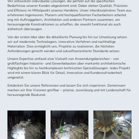
Wir entwickeln individuelle Lösungen, die perfekt auf die spezifischen
Bedürfnisse unserer Kunden abgestimmt sind. Dabei stehen Qualität, Präzision
und Effizienz im Mittelpunkt unseres Handelns. Unser interdisziplinäres Team aus
erfahrenen Ingenieuren, Planern und hochqualifizierten Facharbeitern arbeitet
eng mit Auftraggebern, Architekten und anderen Partnern zusammen, um
herausragende Konstruktionen zu schaffen, die sowohl funktional als auch
ästhetisch überzeugen.
Von der ersten Idee über die detaillierte Planung bis hin zur Umsetzung setzen
wir auf modernste Technologien, innovative Verfahren und nachhaltige
Materialien. Dies ermöglicht uns, Projekte zu realisieren, die höchsten
Anforderungen gerecht werden und zukunftsorientierte Standards setzen.
Unsere Expertise umfasst eine Vielzahl von Anwendungsbereichen – von
großflächigen Industrie- und Gewerbebauten über markante architektonische
Highlights bis hin zu hochkomplexen technischen Speziallösungen. Jedes Projekt
wird mit einem klaren Blick für Detail, Innovation und Kundenzufriedenheit
umgesetzt.
Entdecken Sie unsere Referenzen und lassen Sie sich inspirieren. Gemeinsam
machen wir Ihre Visionen greifbar – präzise, zuverlässig und mit Leidenschaft für
herausragende Baukunst.