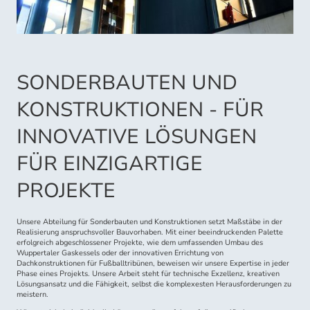
SONDERBAUTEN UND
KONSTRUKTIONEN - FÜR
INNOVATIVE LÖSUNGEN
FÜR EINZIGARTIGE
PROJEKTE
Unsere Abteilung für Sonderbauten und Konstruktionen setzt Maßstäbe in der
Realisierung anspruchsvoller Bauvorhaben. Mit einer beeindruckenden Palette
erfolgreich abgeschlossener Projekte, wie dem umfassenden Umbau des
Wuppertaler Gaskessels oder der innovativen Errichtung von
Dachkonstruktionen für Fußballtribünen, beweisen wir unsere Expertise in jeder
Phase eines Projekts. Unsere Arbeit steht für technische Exzellenz, kreativen
Lösungsansatz und die Fähigkeit, selbst die komplexesten Herausforderungen zu
meistern.